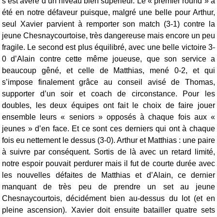
s’est avéré d’un niveau bien supérieur.
Le « premier round » a
été en notre défaveur puisque, malgré une belle pour Arthur,
seul Xavier parvient à remporter son match (3-1) contre la
jeune Chesnaycourtoise, très dangereuse mais encore un peu
fragile.
Le second est plus équilibré, avec une belle victoire 3-
0 d’Alain contre cette même joueuse, que son service a
beaucoup gêné, et celle de Matthias, mené 0-2, et qui
s’impose finalement grâce au conseil avisé de Thomas,
supporter d’un soir et coach de circonstance.
Pour les
doubles, les deux équipes ont fait le choix de faire jouer
ensemble leurs « seniors » opposés à chaque fois aux «
jeunes » d’en face. Et ce sont ces derniers qui ont à chaque
fois eu nettement le dessus (3-0). Arthur et Matthias : une paire
à suivre par conséquent.
Sortis de là avec un retard limité,
notre espoir pouvait perdurer mais il fut de courte durée avec
les nouvelles défaites de Matthias et d’Alain, ce dernier
manquant de très peu de prendre un set au jeune
Chesnaycourtois, décidément bien au-dessus du lot (et en
pleine ascension).
Xavier doit ensuite batailler quatre sets