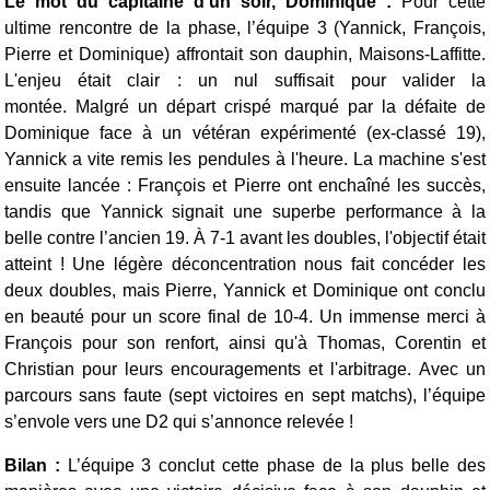
Le mot du capitaine d'un soir, Dominique :
Pour cette
ultime rencontre de la phase, l’équipe 3 (Yannick, François,
Pierre et Dominique) affrontait son dauphin, Maisons-Laffitte.
L'enjeu était clair : un nul suffisait pour valider la
montée.
Malgré un départ crispé marqué par la défaite de
Dominique face à un vétéran expérimenté (ex-classé 19),
Yannick a vite remis les pendules à l'heure. La machine s'est
ensuite lancée : François et Pierre ont enchaîné les succès,
tandis que Yannick signait une superbe performance à la
belle contre l’ancien 19. À 7-1 avant les doubles, l'objectif était
atteint !
Une légère déconcentration nous fait concéder les
deux doubles, mais Pierre, Yannick et Dominique ont conclu
en beauté pour un score final de 10-4. Un immense merci à
François pour son renfort, ainsi qu'à Thomas, Corentin et
Christian pour leurs encouragements et l'arbitrage.
Avec un
parcours sans faute (sept victoires en sept matchs), l’équipe
s’envole vers une D2 qui s’annonce relevée !
Bilan :
L’équipe 3 conclut cette phase de la plus belle des