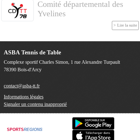
Comité départemental des
Yvelines
Lire la suite
ASBA Tennis de Table
Complexe sportif Charles Simon, 1 rue Alexandre Turpault
78390
Bois-d'Arcy
contact@asba-tt.fr
Informations légales
Signaler un contenu inapproprié
SPORTS
REGIONS