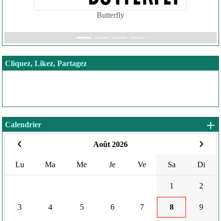
Butterfly
Cliquez, Likez, Partagez
+
Calendrier
Août 2026
Lu
Ma
Me
Je
Ve
Sa
Di
1
2
3
4
5
6
7
8
9