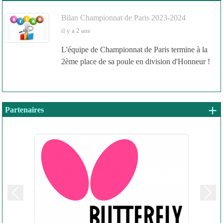
Bilan Championnat de Paris 2023-2024
il y a 2 ans
L'équipe de Championnat de Paris termine à la
2ème place de sa poule en division d'Honneur !
+ 
Partenaires
Précedent
Suiv