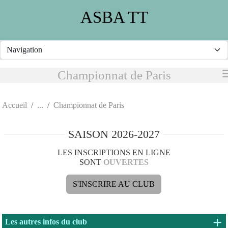
Panneau de gestion des cookies
ASBA TT
Championnat de Paris
Accueil
Championnat de Paris
SAISON 2026-2027
LES INSCRIPTIONS EN LIGNE
SONT
OUVERTES
S'INSCRIRE AU CLUB
+ 
Les autres infos du club