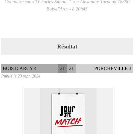
Complexe sportif Charles-Simon, 1 rue Alexandre Turpault
78390
Bois-d'Arcy
- à 20h45
Résultat
BOIS D'ARCY 4
21
21
PORCHEVILLE 3
Publié le
23 sept. 2024