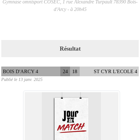
Gymnase omnisport COSEC, 1 rue Alexandre Turpault
78390
Bois-
d'Arcy
- à 20h45
Résultat
BOIS D'ARCY 4
24
18
ST CYR L'ECOLE 4
Publié le
13 janv. 2025