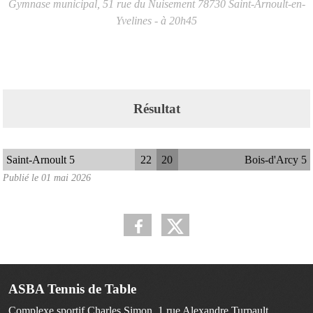
Gymnase municipal, 51 rue du Nuisement
78730
Saint-Arnoult-en-
Yvelines
- à 20h45
Résultat
Saint-Arnoult 5
22
20
Bois-d'Arcy 5
Publié le
01 mai 2026
ASBA Tennis de Table
Complexe sportif Charles Simon, 1 rue Alexandre Turpault