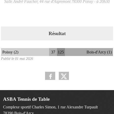
Salle André Faucher, 44 rue d'Aigremont
78300
Poissy
- à 20h30
Résultat
Poissy (2)
37
125
Bois-d'Arcy (1)
Publié le
01 mai 2026
ASBA Tennis de Table
Complexe sportif Charles Simon, 1 rue Alexandre Turpault
78390
Bois-d'Arcy