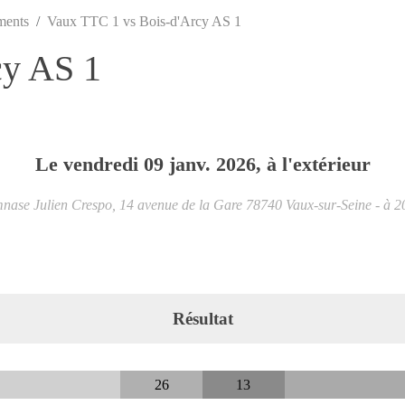
ments
Vaux TTC 1 vs Bois-d'Arcy AS 1
cy AS 1
Le
vendredi
09
janv.
2026
, à l'extérieur
ase Julien Crespo, 14 avenue de la Gare
78740
Vaux-sur-Seine
- à 
Résultat
26
13