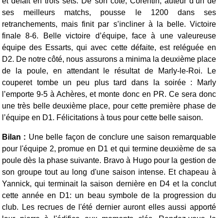
et défait en trois sets. De son côté, Corentin, auteur d’un de
ses meilleurs matchs, pousse le 1200 dans ses
retranchements, mais finit par s’incliner à la belle. Victoire
finale 8-6.
Belle victoire d’équipe, face à une valeureuse
équipe des Essarts, qui avec cette défaite, est reléguée en
D2. De notre côté, nous assurons a minima la deuxième place
de la poule, en attendant le résultat de Marly-le-Roi.
Le
couperet tombe un peu plus tard dans la soirée : Marly
l’emporte 9-5 à Achères, et monte donc en PR. Ce sera donc
une très belle deuxième place, pour cette première phase de
l’équipe en D1. Félicitations à tous pour cette belle saison.
Bilan :
Une belle façon de conclure une saison remarquable
pour l'équipe 2, promue en D1 et qui termine deuxième de sa
poule dès la phase suivante. Bravo à Hugo pour la gestion de
son groupe tout au long d'une saison intense. Et chapeau à
Yannick, qui terminait la saison dernière en D4 et la conclut
cette année en D1: un beau symbole de la progression du
club. Les recrues de l'été dernier auront elles aussi apporté