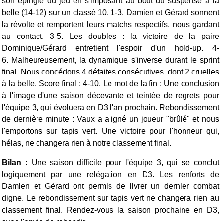
son épingle du jeu en s'imposant au bout du suspense à la
belle (14-12) sur un classé 10. 1-3.
Damien et Gérard sonnent
la révolte et remportent leurs matchs respectifs, nous gardant
au contact. 3-5. Les doubles : la victoire de la paire
Dominique/Gérard entretient l'espoir d'un hold-up. 4-
6.
Malheureusement, la dynamique s'inverse durant le sprint
final. Nous concédons 4 défaites consécutives, dont 2 cruelles
à la belle. Score final : 4-10.
Le mot de la fin : Une conclusion
à l'image d'une saison décevante et teintée de regrets pour
l'équipe 3, qui évoluera en D3 l'an prochain. Rebondissement
de dernière minute : Vaux a aligné un joueur "brûlé" et nous
l'emportons sur tapis vert. Une victoire pour l'honneur qui,
hélas, ne changera rien à notre classement final.
Bilan :
Une saison difficile pour l'équipe 3, qui se conclut
logiquement par une relégation en D3. Les renforts de
Damien et Gérard ont permis de livrer un dernier combat
digne. Le rebondissement sur tapis vert ne changera rien au
classement final. Rendez-vous la saison prochaine en D3,